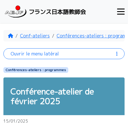
Aller au contenu
フランス日本語教師会
Accueil
Conf-ateliers
Conférences-ateliers : program
Ouvrir le menu latéral
Conférences-ateliers : programmes
Conférence-atelier de
février 2025
15/01/2025