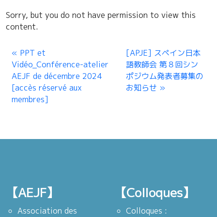
Sorry, but you do not have permission to view this
content.
PPT et
[APJE] スペイン日本
Vidéo_Conférence-atelier
語教師会 第８回シン
AEJF de décembre 2024
ポジウム発表者募集の
[accès réservé aux
お知らせ
membres]
【AEJF】
【Colloques】
Association des
Colloques :