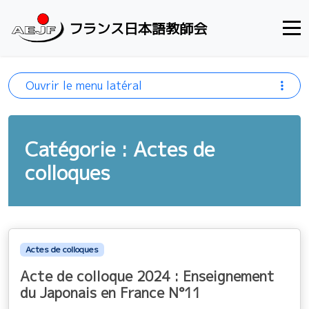
Aller au contenu
フランス日本語教師会
Ouvrir le menu latéral
Catégorie : Actes de
colloques
Actes de colloques
Acte de colloque 2024 : Enseignement
du Japonais en France N°11