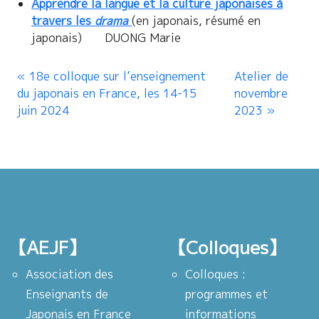
Apprendre la langue et la culture japonaises à
travers les
drama
(en japonais, résumé en
japonais) DUONG Marie
18e colloque sur l’enseignement
Atelier de
du japonais en France, les 14-15
novembre
juin 2024
2023
【AEJF】
【Colloques】
Association des
Colloques :
Enseignants de
programmes et
Japonais en France
informations