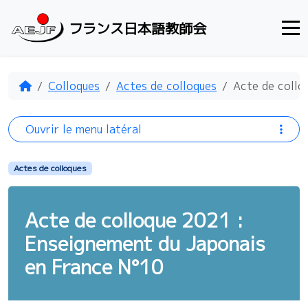
Aller au contenu
フランス日本語教師会
Accueil
Colloques
Actes de colloques
Acte de collo
Ouvrir le menu latéral
Actes de colloques
Acte de colloque 2021 :
Enseignement du Japonais
en France N°10