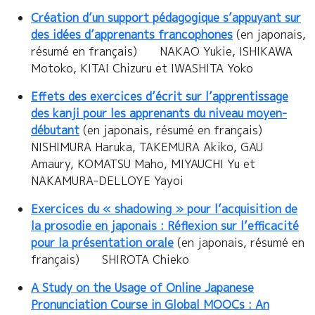
Création d’un support pédagogique s’appuyant sur
des idées d’apprenants francophones
(en japonais,
résumé en français) NAKAO Yukie, ISHIKAWA
Motoko, KITAI Chizuru et IWASHITA Yoko
Effets des exercices d’écrit sur l’apprentissage
des kanji pour les apprenants du niveau moyen-
débutant
(en japonais, résumé en français)
NISHIMURA Haruka, TAKEMURA Akiko, GAU
Amaury, KOMATSU Maho, MIYAUCHI Yu et
NAKAMURA-DELLOYE Yayoi
Exercices du « shadowing » pour l’acquisition de
la prosodie en japonais : Réflexion sur l’efficacité
pour la présentation orale
(en japonais, résumé en
français) SHIROTA Chieko
A Study on the Usage of Online Japanese
Pronunciation Course in Global MOOCs : An