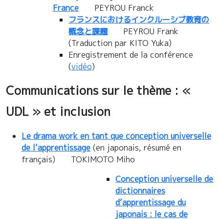
France
PEYROU Franck
フランスにおけるインクルーシブ教育の
概念と課題
PEYROU Frank
(Traduction par KITO Yuka)
Enregistrement de la conférence
(
vidéo
)
Communications sur le thème : «
UDL » et inclusion
Le drama work en tant que conception universelle
de l’apprentissage
(en japonais, résumé en
français) TOKIMOTO Miho
Conception universelle de
dictionnaires
d’apprentissage du
japonais : le cas de