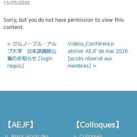
15/05/2026
Sorry, but you do not have permission to view this
content.
グルノーブル・アル
Vidéos_Conférence-
プ大学 日本語講師公
atelier AEJF de mai 2026
募のお知らせ [login
[accès réservé aux
requis]
membres]
【AEJF】
【Colloques】
Association des
Colloques :