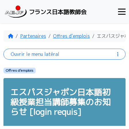
Aller au contenu
フランス日本語教師会
Accueil
Partenaires
Offres d’emplois
エスパスジャポン
Ouvrir le menu latéral
Offres d’emplois
エスパスジャポン日本語初
級授業担当講師募集のお知
らせ [login requis]