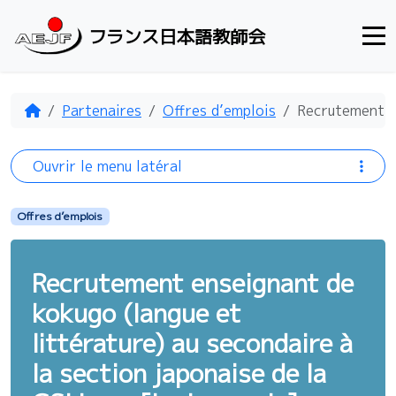
Aller au contenu
フランス日本語教師会
Accueil
Partenaires
Offres d’emplois
Recrutement en
Ouvrir le menu latéral
Offres d’emplois
Recrutement enseignant de
kokugo (langue et
littérature) au secondaire à
la section japonaise de la