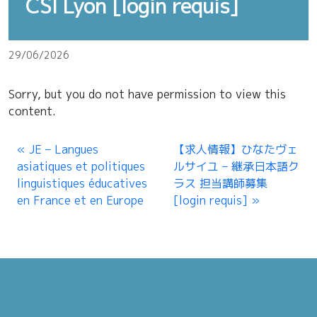
CSI Lyon [login requis]
29/06/2026
Sorry, but you do not have permission to view this
content.
JE – Langues
【求人情報】ひなたヴェ
asiatiques et politiques
ルサイユ – 継承日本語ク
linguistiques éducatives
ラス 担当講師募集
en France et en Europe
[login requis]