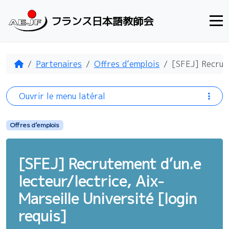
Aller au contenu
フランス日本語教師会
Accueil
Partenaires
Offres d’emplois
[SFEJ] Recrute
Ouvrir le menu latéral
Offres d’emplois
[SFEJ] Recrutement d’un.e
lecteur/lectrice, Aix-
Marseille Université [login
requis]