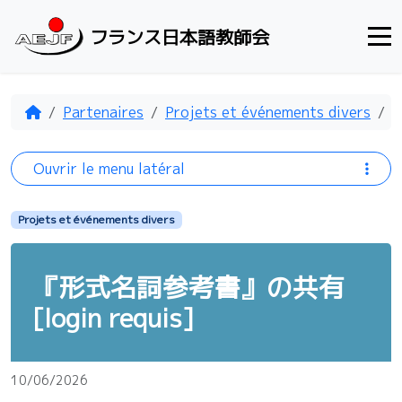
Aller au contenu
フランス日本語教師会
Accueil
Partenaires
Projets et événements divers
Ouvrir le menu latéral
Projets et événements divers
『形式名詞参考書』の共有
[login requis]
10/06/2026