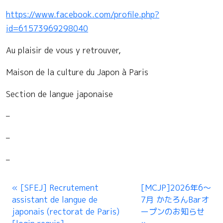
https://www.facebook.com/profile.php?
id=61573969298040
Au plaisir de vous y retrouver,
Maison de la culture du Japon à Paris
Section de langue japonaise
–
–
–
[SFEJ] Recrutement
[MCJP]2026年6～
assistant de langue de
7月 かたろんBarオ
japonais (rectorat de Paris)
ープンのお知らせ