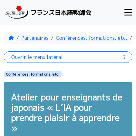
Aller au contenu
フランス日本語教師会
Accueil
Partenaires
Conférences, formations, etc.
Ouvrir le menu latéral
Conférences, formations, etc.
Atelier pour enseignants de
japonais « L’IA pour
prendre plaisir à apprendre
»