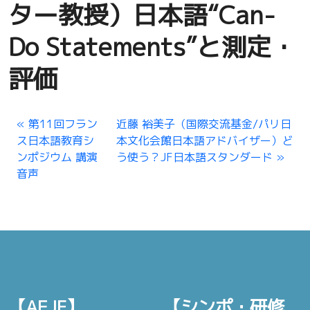
ター教授）日本語“Can-
Do Statements”と測定・
評価
第11回フラン
近藤 裕美子（国際交流基金/パリ日
ス日本語教育シ
本文化会館日本語アドバイザー）ど
ンポジウム 講演
う使う？JF日本語スタンダード
音声
【AEJF】
【シンポ・研修