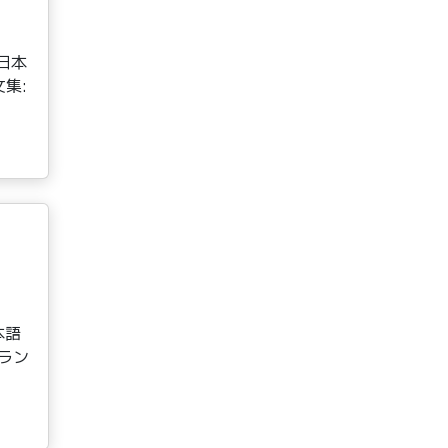
日本
集:
本語
ラン