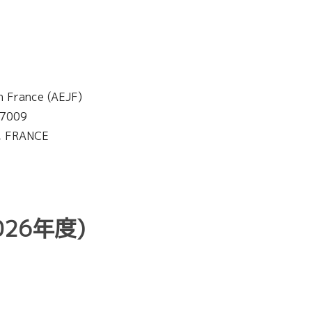
n France (AEJF)
 7009
3, FRANCE
026年度)