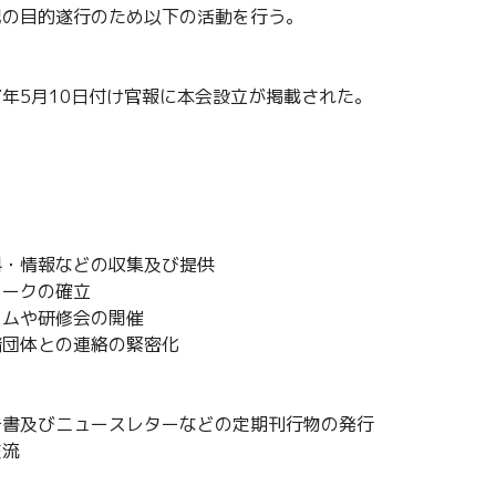
記の目的遂行のため以下の活動を行う。
97年5月10日付け官報に本会設立が掲載された。
料・情報などの収集及び提供
ワークの確立
ウムや研修会の開催
諸団体との連絡の緊密化
告書及びニュースレターなどの定期刊行物の発行
交流