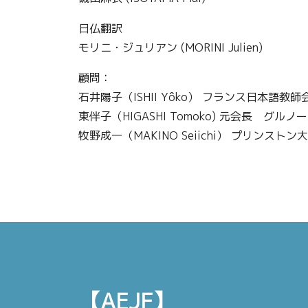
日仏翻訳
モリニ・ジュリアン (MORINI Julien)
顧問：
石井陽子（ISHII Yôko） フランス日本語
東伴子（HIGASHI Tomoko) 元会長 グル
牧野成一（MAKINO Seiichi） プリンスト
【AEJF】