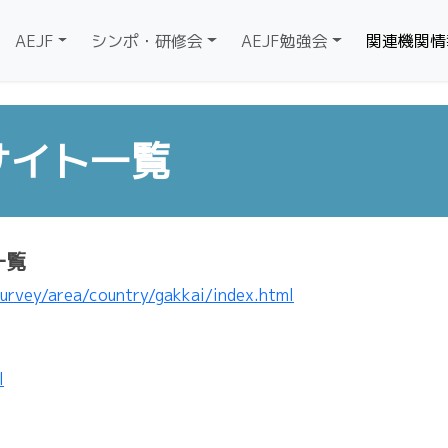
AEJF
シンポ・研修会
AEJF勉強会
関連機関情
サイト一覧
一覧
survey/area/country/gakkai/index.html
l