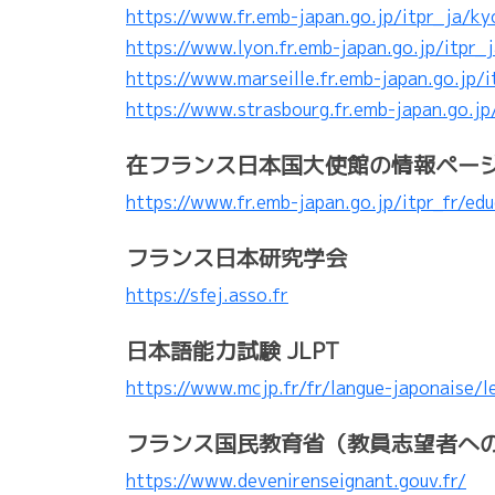
https://www.fr.emb-japan.go.jp/itpr_ja/ky
https://www.lyon.fr.emb-japan.go.jp/itpr_
https://www.marseille.fr.emb-japan.go.jp/
https://www.strasbourg.fr.emb-japan.go.jp
在フランス日本国大使館の情報ペー
https://www.fr.emb-japan.go.jp/itpr_fr/ed
フランス日本研究学会
https://sfej.asso.fr
日本語能力試験 JLPT
https://www.mcjp.fr/fr/langue-japonaise/l
フランス国民教育省（教員志望者へ
https://www.devenirenseignant.gouv.fr/