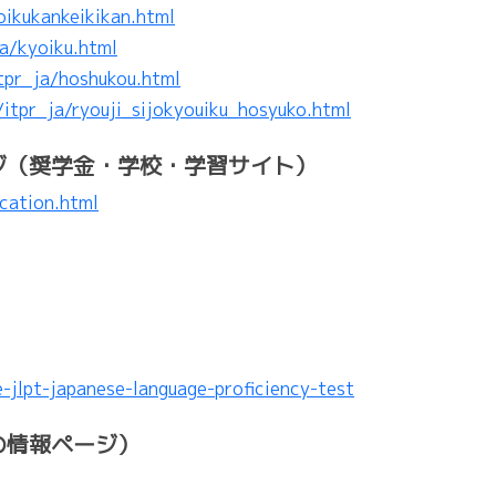
oikukankeikikan.html
ja/kyoiku.html
itpr_ja/hoshukou.html
/itpr_ja/ryouji_sijokyouiku_hosyuko.html
ジ（奨学金・学校・学習サイト）
ucation.html
e-jlpt-japanese-language-proficiency-test
の情報ページ）