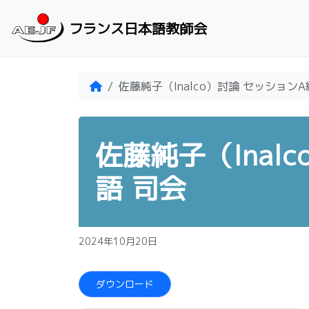
Skip to content
フランス日本語教師会
Home
佐藤純子（Inalco）討論 セッション
佐藤純子（Inal
語 司会
2024年10月20日
ダウンロード