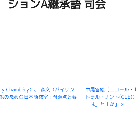
ションA継承語 司会
nnecy Chambéry）、 森文（バイリン
中尾雪絵（エコール・
のための日本語教室 : 問題点と要
トラル・ナント(CLE)
「は」と「が」