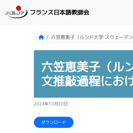
Skip to content
フランス日本語教師会
Home
六笠恵美子（ルンド大学 スウェーデ
六笠恵美子（ルン
文推敲過程にお
2024年10月20日
ダウンロード