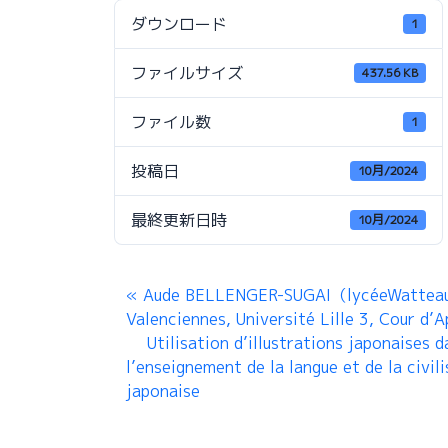
ダウンロード
1
ファイルサイズ
437.56 KB
ファイル数
1
投稿日
10月/2024
最終更新日時
10月/2024
Aude BELLENGER-SUGAI（lycéeWatteau
Valenciennes, Université Lille 3, Cour d’
Utilisation d’illustrations japonaises d
l’enseignement de la langue et de la civil
japonaise