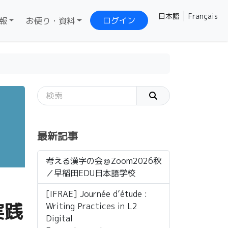
日本語
Français
ログイン
報
お便り・資料
』
最新記事
考える漢字の会＠Zoom2026秋
／早稲田EDU日本語学校
[IFRAE] Journée d’étude :
実践
Writing Practices in L2
Digital