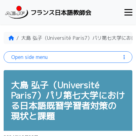
Skip to content
フランス日本語教師会
Home
大島 弘子（Université Paris7）パリ第七大
Open side menu
大島 弘子（Université
Paris7）パリ第七大学におけ
る日本語既習学習者対策の
現状と課題