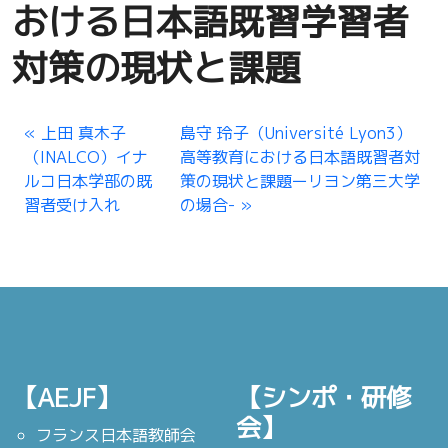
おける日本語既習学習者
対策の現状と課題
上田 真木子
島守 玲子（Université Lyon3）
（INALCO）イナ
高等教育における日本語既習者対
ルコ日本学部の既
策の現状と課題ーリヨン第三大学
習者受け入れ
の場合-
【AEJF】
【シンポ・研修
会】
フランス日本語教師会