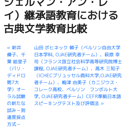
ジェルマン・アン・レ
イ）継承語教育における
古典文学教育比較
新井
山田 ボヒネック 頼子（ベルリン自由大学
優子、千
日本学科, OJAE研究者チーム）、萩原 幸
葉 絵里子
司（フランス国立社会科学高等研究院博士
（パリ・
課程, OJAE研究者チーム）、高木 三知子
ディドロ
（ICHECブリュッセル商科大学,OJAE研究
第7大
者チーム）、梅津 由美子（カニジウス・
学）オー
コレーク高校、ベルリン フンボルト大
ラル試験
学, OJAE研究者チーム）CEFR準拠日本語
の新たな
スピーキングテスト及び評価法
試み－到
達度採点
方式－