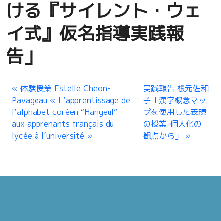
ける『サイレント・ウェ
イ式』仮名指導実践報
告」
体験授業 Estelle Cheon-
実践報告 根元佐和
Pavageau « L’apprentissage de
子「漢字概念マッ
l’alphabet coréen “Hangeul”
プを使用した表現
aux apprenants français du
の授業-個人化の
lycée à l’université »
観点から」