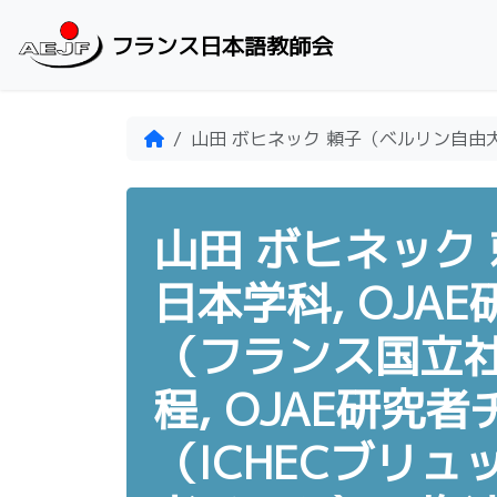
Skip to content
フランス日本語教師会
Home
山田 ボヒネック 頼子（ベルリン自由大
山田 ボヒネック
日本学科, OJA
（フランス国立
程, OJAE研究
（ICHECブリュ