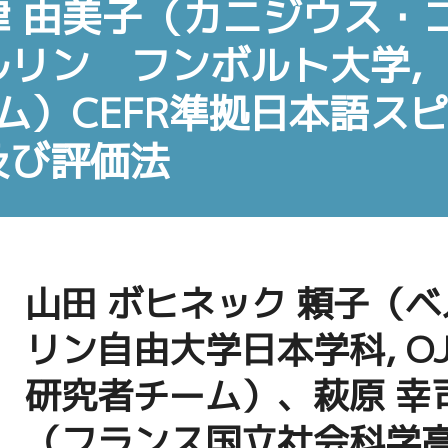
 由美子（カニジウス・
リン フンボルト大学,
ーム）CEFR準拠日本語ス
及び評価法
山田 ボヒネック 頼子（ベ
リン自由大学日本学科, OJ
研究者チーム）、萩原 幸
（フランス国立社会科学