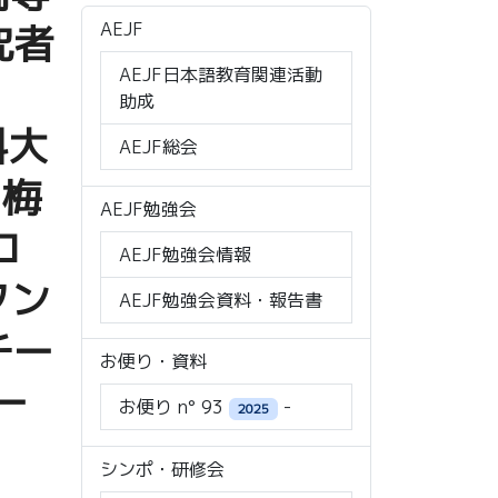
究者
AEJF
AEJF日本語教育関連活動
助成
科大
AEJF総会
、梅
AEJF勉強会
コ
AEJF勉強会情報
フン
AEJF勉強会資料・報告書
チー
お便り・資料
ー
お便り n° 93
-
2025
シンポ・研修会