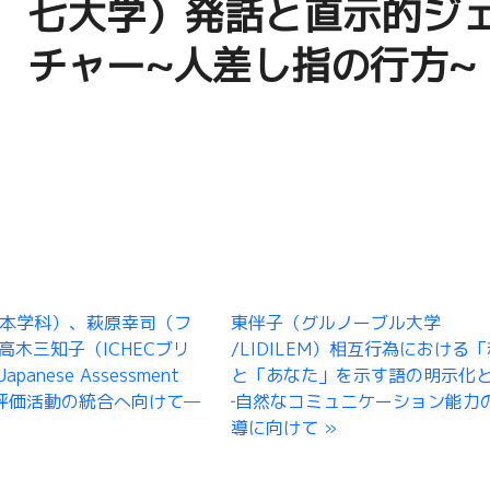
七大学）発話と直示的ジ
チャー~人差し指の行方~
本学科）、萩原幸司（フ
東伴子（グルノーブル大学
木三知子（ICHECブリ
/LIDILEM）相互行為における
nese Assessment
と「あなた」を示す語の明示化
・評価活動の統合へ向けて—
‐自然なコミュニケーション能力
導に向けて