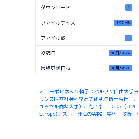
ダウンロード
1
ファイルサイズ
1.97 MB
ファイル数
1
投稿日
10月/2024
最終更新日時
10月/2024
山田ボヒネック頼子（ベルリン自由大学日
ランス国立社会科学高等研究院博士課程）、高
ュッセル商科大学）、他７名 OJAE(Oral Japa
Europe)テスト・評価の実際—学習・教授