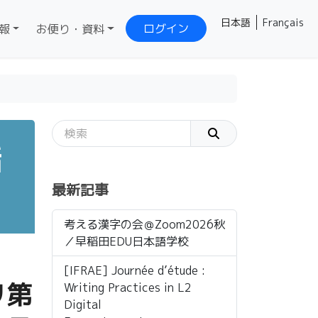
日本語
Français
ログイン
報
お便り・資料
話
最新記事
考える漢字の会＠Zoom2026秋
／早稲田EDU日本語学校
[IFRAE] Journée d’étude :
リ第
Writing Practices in L2
Digital