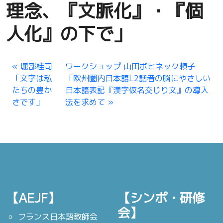
理念、『文脈化』・『個
人化』の下で」
堀部桂司
ワークショップ 山田ボヒネック頼子
「文字は私
「欧州圏内日本語L2話者の脳にやさしい
たちの豊か
日本語表記『漢字仮名交じり文』の導入
さです」
法を求めて
【AEJF】
【シンポ・研修
会】
フランス日本語教師会