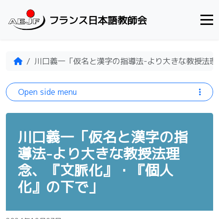
Skip to content
フランス日本語教師会
Home
川口義一「仮名と漢字の指導法-より大きな教授法
Open side menu
川口義一「仮名と漢字の指
導法-より大きな教授法理
念、『文脈化』・『個人
化』の下で」