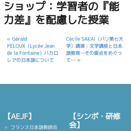
ショップ：学習者の『能
力差』を配慮した授業
Gérald
Cécile SAKAI（パリ第七大
PELOUX（Lycée Jean
学）講演：文学講座と日本
de la Fontaine）バカロ
語教育─その接点をめぐっ
レアの日本語について
て─
【AEJF】
【シンポ・研修
会】
フランス日本語教師会