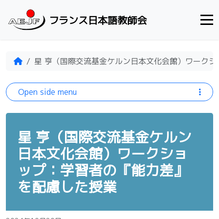
Skip to content
フランス日本語教師会
Home
星 亨（国際交流基金ケルン日本文化会館）ワークシ
Open side menu
星 亨（国際交流基金ケルン
日本文化会館）ワークショ
ップ：学習者の『能力差』
を配慮した授業