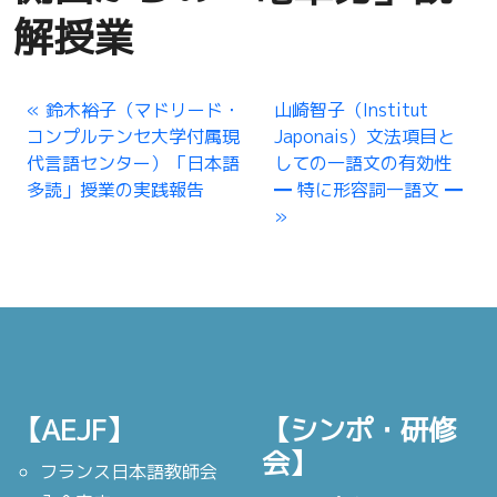
解授業
鈴木裕子（マドリード・
山崎智子（Institut
コンプルテンセ大学付属現
Japonais）文法項目と
代言語センター）「日本語
しての一語文の有効性
多読」授業の実践報告
━ 特に形容詞一語文 ━
【AEJF】
【シンポ・研修
会】
フランス日本語教師会