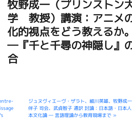
牧野成一（プリンストン
学 教授）講演：アニメ
化的視点をどう教えるか
―『千と千尋の神隠し』
合
ntre-
ジュヌヴィエーヴ・ザラト、細川英雄、牧野成一
issage
伴子 司会、武貞智子 通訳 討論：日本語・日本
fs
本文化論 ― 言語理論から教育現場まで