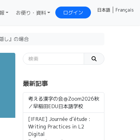
日本語
Français
ログイン
報
お便り・資料
隠し』の場合
。
最新記事
考える漢字の会＠Zoom2026秋
／早稲田EDU日本語学校
[IFRAE] Journée d’étude :
Writing Practices in L2
Digital