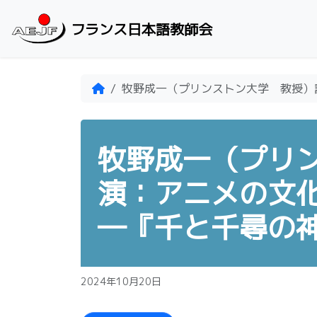
Skip to content
フランス日本語教師会
Home
牧野成一（プリンストン大学 教授）
牧野成一（プリ
演：アニメの文
―『千と千尋の
2024年10月20日