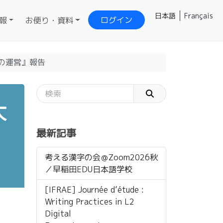
日本語
Français
ログイン
報
お便り・資料
の運営』報告
大
最新記事
考える漢字の会＠Zoom2026秋
／早稲田EDU日本語学校
[IFRAE] Journée d’étude :
Writing Practices in L2
Digital