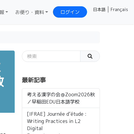
日本語
Français
ログイン
報
お便り・資料
末
教
最新記事
考える漢字の会＠Zoom2026秋
／早稲田EDU日本語学校
[IFRAE] Journée d’étude :
Writing Practices in L2
Digital