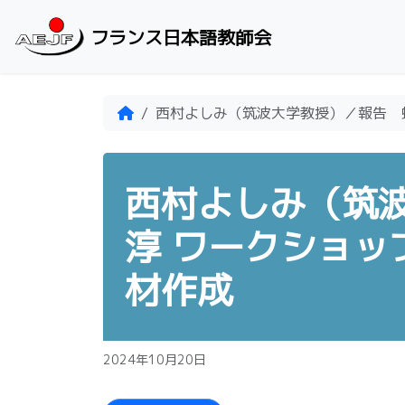
Skip to content
フランス日本語教師会
Home
西村よしみ（筑波大学教授）／報告 蟻末
西村よしみ（筑
淳 ワークショップ：
材作成
2024年10月20日