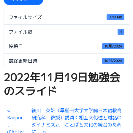
ファイルサイズ
3.12 MB
ファイル数
1
投稿日
10月/2024
最終更新日時
10月/2024
2022年11月19日勉強会
のスライド
細川 英雄（早稲田大学大学院日本語教育
Rappor
研究科 教授）講演：相互文化性と対話の
t
ダイナミズム－ことばと文化の統合のため
d’Activ
に－