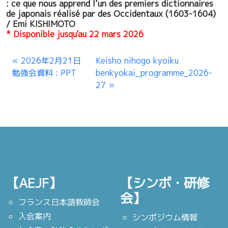
: ce que nous apprend l’un des premiers dictionnaires
de japonais réalisé par des Occidentaux (1603-1604)
/ Emi KISHIMOTO
* Disponible jusqu'au 22 mars 2026
2026年2月21日
Keisho nihogo kyoiku
勉強会資料 : PPT
benkyokai_programme_2026-
27
【AEJF】
【シンポ・研修
会】
フランス日本語教師会
入会案内
シンポジウム情報