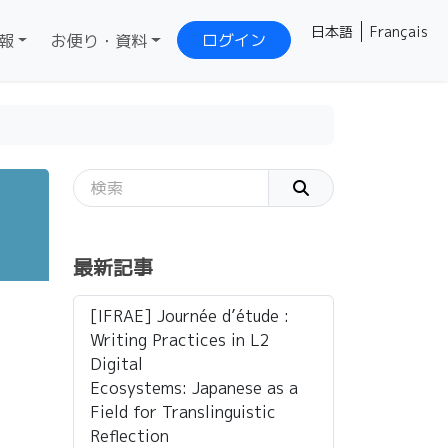
日本語
Français
ログイン
報
お便り・資料
最新記事
[IFRAE] Journée d’étude :
Writing Practices in L2
Digital
Ecosystems: Japanese as a
Field for Translinguistic
Reflection