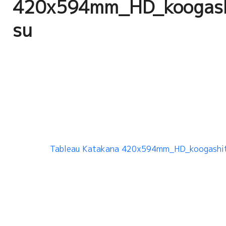
420x594mm_HD_koogas
su
Tableau Katakana 420x594mm_HD_koogashi