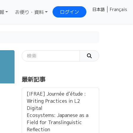
日本語
Français
ログイン
報
お便り・資料
最新記事
[IFRAE] Journée d’étude :
Writing Practices in L2
Digital
Ecosystems: Japanese as a
Field for Translinguistic
Reflection