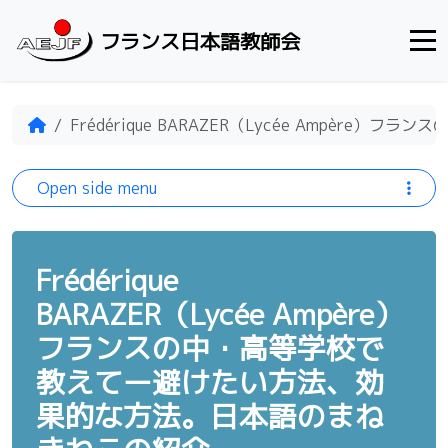
Skip to content
フランス日本語教師会
Home
Frédérique BARAZER（Lycée Amp
Open side menu
Frédérique
BARAZER（Lycée Ampère）
フランスの中・高等学校で
教えてー避けたい方法、効
果的な方法。日本語のまね