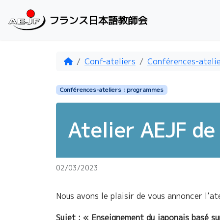
Aller au contenu
フランス日本語教師会
Accueil
Conf-ateliers
Conférences-ateli
Conférences-ateliers : programmes
Atelier AEJF de
02/03/2023
Nous avons le plaisir de vous annoncer l’at
Sujet : « Enseignement du japonais basé su