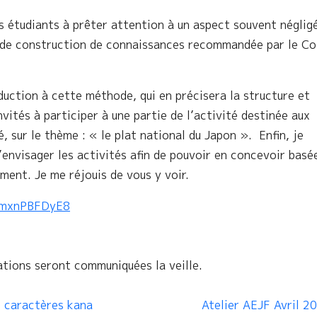
es étudiants à prêter attention à un aspect souvent néglig
» de construction de connaissances recommandée par le C
uction à cette méthode, qui en précisera la structure et
nvités à participer à une partie de l’activité destinée aux
, sur le thème : « le plat national du Japon ». Enfin, je
’envisager les activités afin de pouvoir en concevoir basé
ement. Je me réjouis de vous y voir.
mxnPBFDyE8
tions seront communiquées la veille.
e caractères kana
Atelier AEJF Avril 2