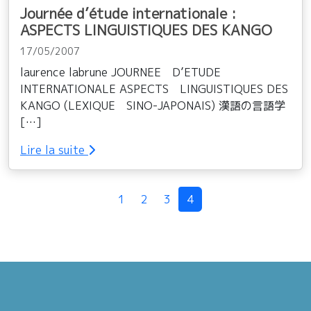
Journée d’étude internationale :
ASPECTS LINGUISTIQUES DES KANGO
17/05/2007
laurence labrune JOURNEE D’ETUDE
INTERNATIONALE ASPECTS LINGUISTIQUES DES
KANGO (LEXIQUE SINO-JAPONAIS) 漢語の言語学
[…]
Lire la suite
Navigation dans la page
1
2
3
4