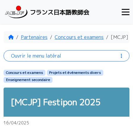
Aller au contenu
フランス日本語教師会
Accueil
Partenaires
Concours et examens
[MCJP] F
Ouvrir le menu latéral
Concours et examens
Projets et événements divers
Enseignement secondaire
[MCJP] Festipon 2025
16/04/2025