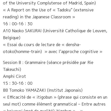
of the University Complutense of Madrid, Spain)
« A Report on the Use of « Tadoku” (extensive
reading) in the Japanese Classroom »
16：00-16：30
A10 Naoko SAKURAI (Université Catholique de Leuven,
Belgique)
« Essai du cours de lecture de « densha-
otoko(homme-train) » avec l’approche cognitive »
Session B : Grammaire (séance présidée par Rie
Takeuchi)
Amphi Cirot
15：30-16：00
B8 Tomoko YAMAZAKI (Institut Japonais)
« Efficacité de « itigobun » (phrase qui consiste en un
seul mot) comme élément grammatical – Entre autres
« keiyousi (mot de qualité) itigobun » – »