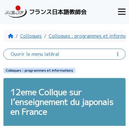
Aller au contenu
フランス日本語教師会
Accueil
Colloques
Colloques : programmes et informat
Ouvrir le menu latéral
Colloques : programmes et informations
12eme Collque sur
l’enseignement du japonais
en France