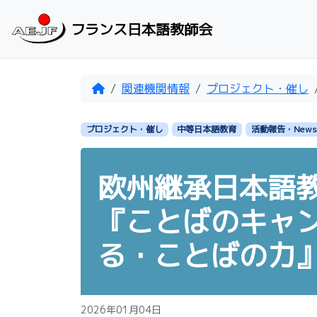
Skip to content
フランス日本語教師会
Home
関連機関情報
プロジェクト・催し
プロジェクト・催し
中等日本語教育
活動報告・News
欧州継承日本語
『ことばのキャ
る・ことばの力
2026年01月04日