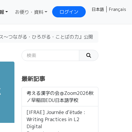
日本語
Français
ログイン
報
お便り・資料
ス～つながる・ひろがる・ことばの力』公開
最新記事
が
考える漢字の会＠Zoom2026秋
／早稲田EDU日本語学校
[IFRAE] Journée d’étude :
Writing Practices in L2
Digital