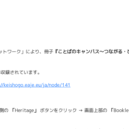
ネットワーク」により、冊子
『ことばのキャンバス～つながる・
も収録されています。
://keishogo.eaje.eu/ja/node/141
右側の
「
Heritage
」
ボタンをクリック → 画面上部の
「
Bookle