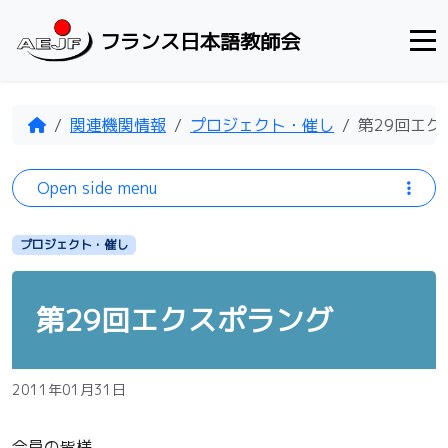
Skip to content
フランス日本語教師会
Home
関連機関情報
プロジェクト・催し
第29回エク
Open side menu
プロジェクト・催し
第29回エクスポラング
2011年01月31日
会員の皆様、