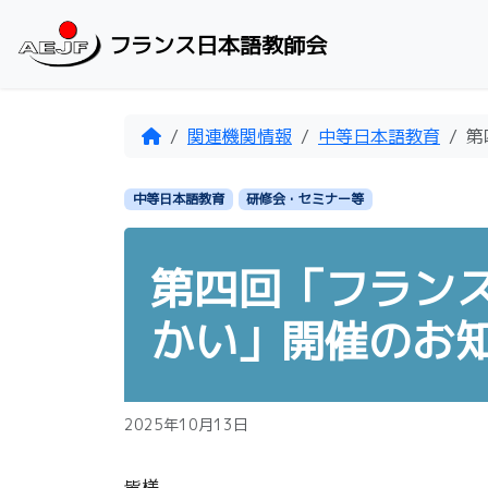
Skip to content
フランス日本語教師会
Home
関連機関情報
中等日本語教育
第
中等日本語教育
研修会・セミナー等
第四回「フラン
かい」開催のお
2025年10月13日
皆様