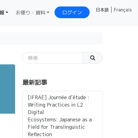
日本語
Français
ログイン
報
お便り・資料
る
最新記事
[IFRAE] Journée d’étude :
Writing Practices in L2
Digital
Ecosystems: Japanese as a
Field for Translinguistic
Reflection