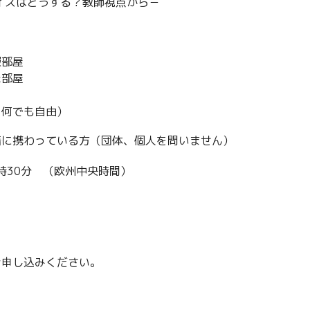
イスはどうする？教師視点から－
報部屋
た部屋
り何でも自由）
語に携わっている方（団体、個人を問いません）
11時30分 （欧州中央時間）
お申し込みください。