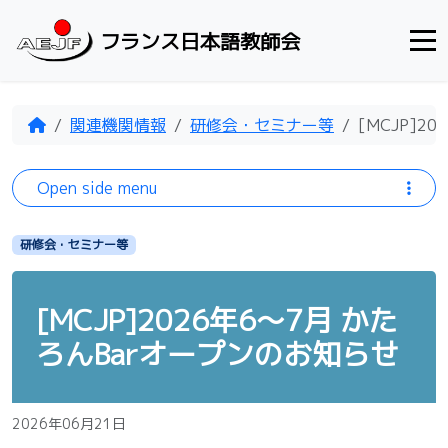
Skip to content
フランス日本語教師会
Home
関連機関情報
研修会・セミナー等
[MCJP]2
Open side menu
研修会・セミナー等
[MCJP]2026年6～7月 かた
ろんBarオープンのお知らせ
2026年06月21日