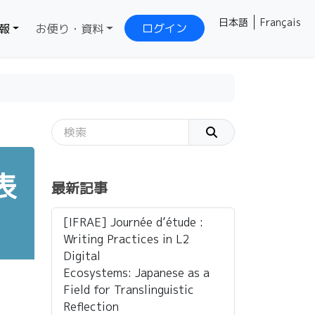
日本語
Français
ログイン
報
お便り・資料
発表
最新記事
[IFRAE] Journée d’étude :
Writing Practices in L2
Digital
Ecosystems: Japanese as a
Field for Translinguistic
Reflection