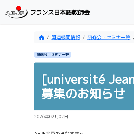
Skip to content
フランス日本語教師会
Home
関連機関情報
研修会・セミナー等
研修会・セミナー等
[université Je
募集のお知らせ
2026年02月02日
AEJF会員のみなさまへ