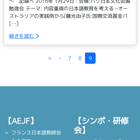
～ 記録へ 2016年 1月29日 : 会場:パリ日本文化会館
勉強会 テーマ: 内容重視の日本語教育を考える –オー
ストラリアの実践例から(藤光由子氏:国際交流基金パ
[…]
続きを読む
Page navigation
«
‹
7
8
9
【AEJF】
【シンポ・研修
会】
フランス日本語教師会