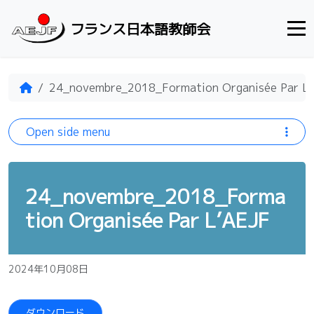
Skip to content
フランス日本語教師会
Home
24_novembre_2018_Formation Organisée Par L
Open side menu
24_novembre_2018_Forma
tion Organisée Par L’AEJF
2024年10月08日
ダウンロード