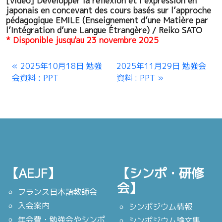
[vidéo] Développer la réflexion et l’expression en
japonais en concevant des cours basés sur l’approche
pédagogique EMILE (Enseignement d’une Matière par
l’Intégration d’une Langue Étrangère) / Reiko SATO
* Disponible jusqu'au 23 novembre 2025
2025年10月18日 勉強
2025年11月29日 勉強会
会資料 : PPT
資料 : PPT
【AEJF】
【シンポ・研修
会】
フランス日本語教師会
入会案内
シンポジウム情報
年会費・勉強会やシンポ
シンポジウム論文集