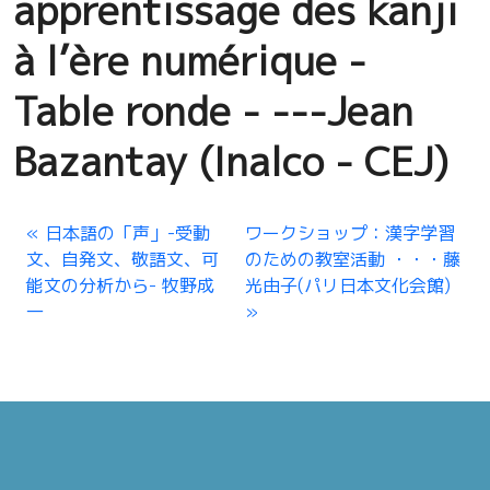
apprentissage des kanji
à l’ère numérique -
Table ronde - ---Jean
Bazantay (Inalco - CEJ)
日本語の「声」-受動
ワークショップ：漢字学習
文、自発文、敬語文、可
のための教室活動 ・・・藤
能文の分析から- 牧野成
光由子(パリ日本文化会館)
一