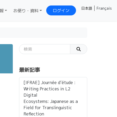
日本語
Français
ログイン
報
お便り・資料
最新記事
[IFRAE] Journée d’étude :
Writing Practices in L2
Digital
Ecosystems: Japanese as a
Field for Translinguistic
Reflection