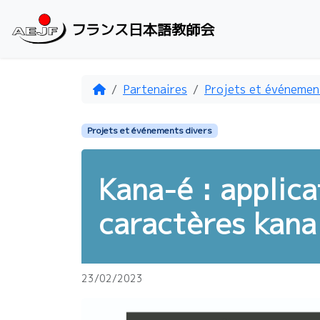
Aller au contenu
フランス日本語教師会
Accueil
Partenaires
Projets et événemen
Projets et événements divers
Kana-é : applic
caractères kana
23/02/2023