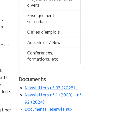
divers
Enseignement
F.
secondaire
la
Offres d’emplois
Actualités / News
ce au
Conférences,
formations, etc.
s
ents
Documents
e
Newsletters n° 93 (2025) –
 leurs
Newsletters n° 1 (2000) – n°
92 (2024)
Documents réservés aux
et par