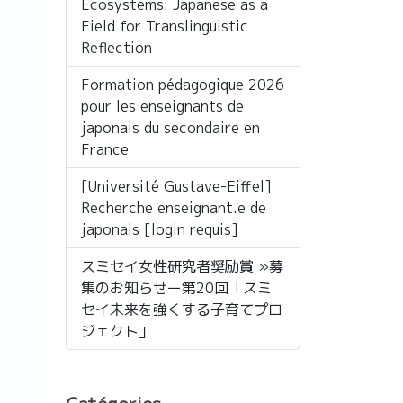
Ecosystems: Japanese as a
Field for Translinguistic
Reflection
Formation pédagogique 2026
pour les enseignants de
japonais du secondaire en
France
[Université Gustave-Eiffel]
Recherche enseignant.e de
japonais [login requis]
スミセイ女性研究者奨励賞 »募
集のお知らせー第20回「スミ
セイ未来を強くする子育てプロ
ジェクト」