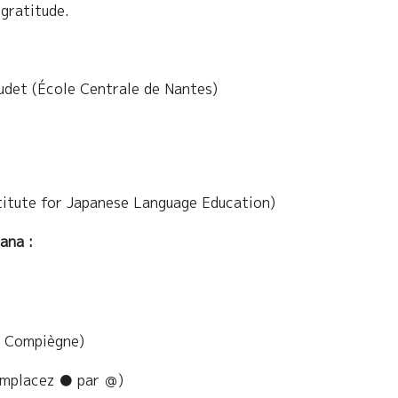
gratitude.
udet (École Centrale de Nantes)
titute for Japanese Language Education)
ana :
e Compiègne)
mplacez ● par ＠)