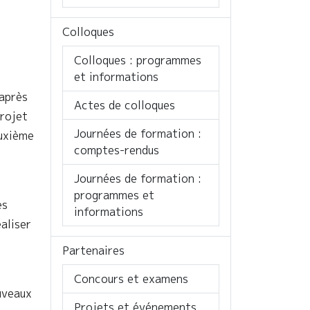
Colloques
Colloques : programmes
et informations
 après
Actes de colloques
rojet
Journées de formation :
euxième
comptes-rendus
Journées de formation :
programmes et
es
informations
aliser
Partenaires
Concours et examens
uveaux
Projets et événements