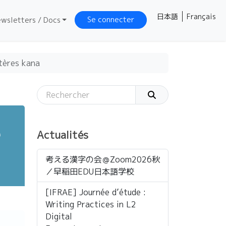
日本語
Français
Se connecter
wsletters / Docs
tères kana
e
Actualités
考える漢字の会＠Zoom2026秋
／早稲田EDU日本語学校
[IFRAE] Journée d’étude :
Writing Practices in L2
Digital