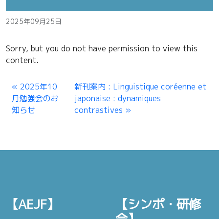
2025年09月25日
Sorry, but you do not have permission to view this
content.
2025年10
新刊案内 : Linguistique coréenne et
月勉強会のお
japonaise : dynamiques
知らせ
contrastives
【AEJF】
【シンポ・研修
会】