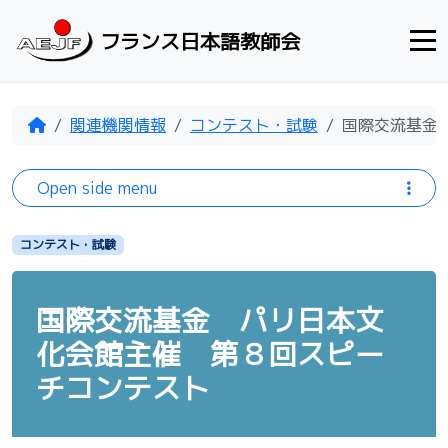
Skip to content
フランス日本語教師会
Home
関連機関情報
コンテスト・試験
国際交流基金
Open side menu
コンテスト・試験
国際交流基金 パリ日本文
化会館主催 第８回スピー
チコンテスト