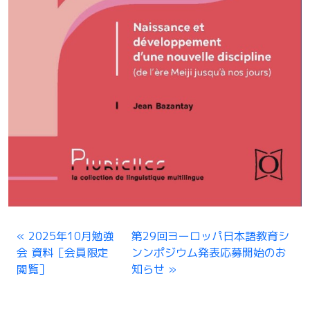
2025年10月勉強
第29回ヨーロッパ日本語教育シ
会 資料［会員限定
ンンポジウム発表応募開始のお
閲覧］
知らせ