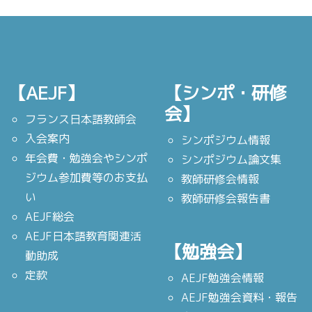
【AEJF】
【シンポ・研修
会】
フランス日本語教師会
入会案内
シンポジウム情報
年会費・勉強会やシンポ
シンポジウム論文集
ジウム参加費等のお支払
教師研修会情報
い
教師研修会報告書
AEJF総会
AEJF日本語教育関連活
【勉強会】
動助成
定款
AEJF勉強会情報
AEJF勉強会資料・報告